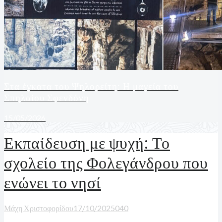
Στα έγκατα του Ψηλορείτη: Η μαγεία του
Σπηλαίου Σφενδόνη
15/05/2026
Εκπαίδευση με ψυχή: Το
σχολείο της Φολεγάνδρου που
ενώνει το νησί
Μάχη Χριστοφορίδου
17/10/2025
0
40