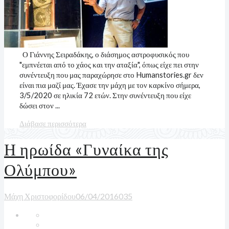
Ο Γιάννης Σειραδάκης, ο διάσημος αστροφυσικός που
"εμπνέεται από το χάος και την αταξία", όπως είχε πει στην
συνέντευξη που μας παραχώρησε στο Humanstories.gr δεν
είναι πια μαζί μας. Έχασε την μάχη με τον καρκίνο σήμερα,
3/5/2020 σε ηλικία 72 ετών. Στην συνέντευξη που είχε
δώσει στον ...
Διάβασε περισσότερα
Η ηρωίδα «Γυναίκα της
Ολύμπου»
Μάχη Χριστοφορίδου
06/04/2016
0
35