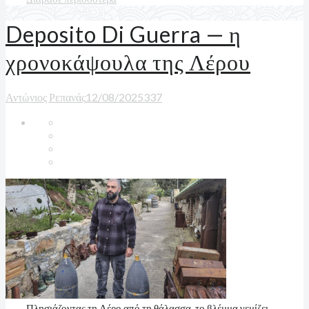
Deposito Di Guerra — η
χρονοκάψουλα της Λέρου
Αντώνιος Ρεπανάς
12/08/2025
3
37
Πλησιάζοντας τη Λέρο από τη θάλασσα, το βλέμμα γεμίζει