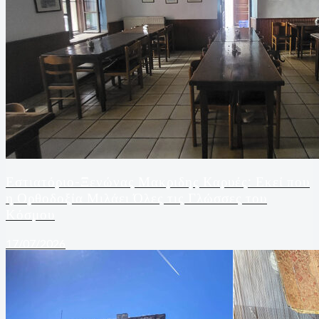
Εστιατόριο-Ξενώνας Μακριδης Καρυές: Εκεί που
η Ορθοδοξία Μιλάει Όλες τις Γλώσσες του
Κόσμου
17/07/2026