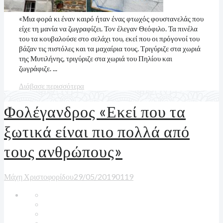
«Μια φορά κι έναν καιρό ήταν ένας φτωχός φουστανελάς που
είχε τη μανία να ζωγραφίζει. Τον έλεγαν Θεόφιλο. Τα πινέλα
του τα κουβαλούσε στο σελάχι του, εκεί που οι πρόγονοί του
βάζαν τις πιστόλες και τα μαχαίρια τους. Τριγύριζε στα χωριά
της Μυτιλήνης, τριγύριζε στα χωριά του Πηλίου και
ζωγράφιζε. ...
Διάβασε περισσότερα
Φολέγανδρος «Εκεί που τα
ξωτικά είναι πιο πολλά από
τους ανθρώπους»
Μάχη Χριστοφορίδου
29/05/2019
0
119