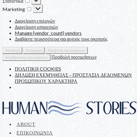
Στατιστικά
Marketing
Marketing
Διαχείριση επιλογών
Διαχείριση υπηρεσιών
Manage {vendor_count} vendors
Διαβάστε περισσότερα για αυτούς τους σκοπούς
Αποδοχή
Απόρριψη
Προβολή προτιμήσεων
Προβολή προτιμήσεων
Αποθήκευση προτιμήσεων
ΠΟΛΙΤΙΚΗ COOKIES
ΔΗΛΩΣΗ ΕΧΕΜΥΘΕΙΑΣ – ΠΡΟΣΤΑΣΙΑ ΔΕΔΟΜΕΝΩΝ
ΠΡΟΣΩΠΙΚΟΥ ΧΑΡΑΚΤΗΡΑ
ABOUT
ΕΠΙΚΟΙΝΩΝΙΑ