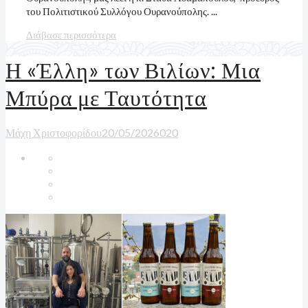
του Πολιτιστικού Συλλόγου Ουρανούπολης. ...
Διάβασε περισσότερα
Η «Έλλη» των Βιλίων: Μια
Μπύρα με Ταυτότητα
Μάχη Χριστοφορίδου
20/05/2026
0
20