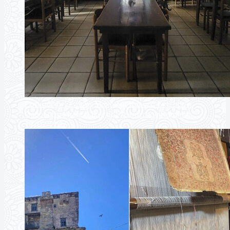
Εστιατόριο-Ξενώνας Μακριδης Καρυές: Εκεί που η
Ορθοδοξία Μιλάει Όλες τις Γλώσσες του Κόσμου
17/07/2026