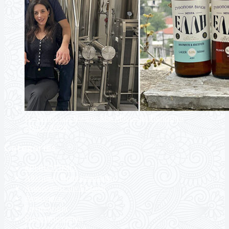
Η «Έλλη» των Βιλίων: Μια Μπύρα με Ταυτότητα
20/05/2026
Categories
#PHILOTIMO
Αθλητικές Προσωπικότητες
Ανακαλύψτε την Ελλάδα
Αναμνήσεις
Γαστρονομία
Ευαισθητοποίηση
Ομιλείτε Ελληνικά