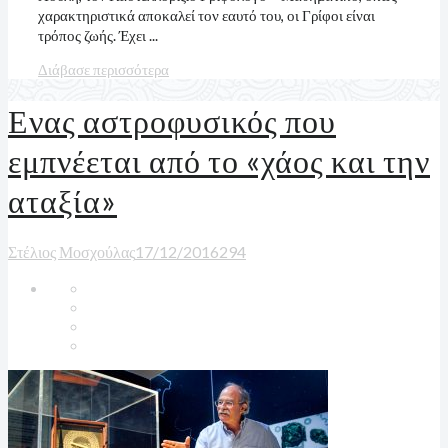
χαρακτηριστικά αποκαλεί τον εαυτό του, οι Γρίφοι είναι
τρόπος ζωής. Έχει ...
Διάβασε περισσότερα
Ενας αστροφυσικός που
εμπνέεται από το «χάος και την
αταξία»
Στέλιος Μοσχούλας
17/12/2016
2
94