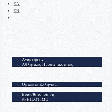
ΕΛ
EN
Menu
Ομογένεια
Πρόσωπα
Αναμνήσεις
Αθλητικές Προσωπικότητες
Γαστρονομία
Πρόσφυγες
Ανακαλύψτε την Ελλάδα
Ομιλείτε Ελληνικά
Ευαισθητοποίηση
Ευαισθητοποίηση
#PHILOTIMO
Σχολεία