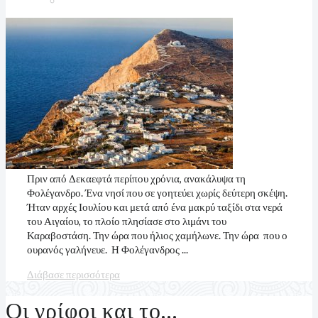
Πριν από Δεκαεφτά περίπου χρόνια, ανακάλυψα τη
Φολέγανδρο. Ένα νησί που σε γοητεύει χωρίς δεύτερη σκέψη.
Ήταν αρχές Ιουλίου και μετά από ένα μακρύ ταξίδι στα νερά
του Αιγαίου, το πλοίο πλησίασε στο λιμάνι του
Καραβοστάση. Την ώρα που ήλιος χαμήλωνε. Την ώρα που ο
ουρανός γαλήνευε. Η Φολέγανδρος ...
Διάβασε περισσότερα
Οι γρίφοι και το…