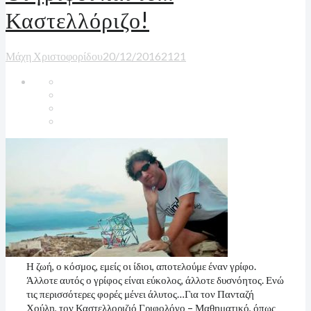
Καστελλόριζο!
Μάχη Χριστοφορίδου
20/12/2016
2
121
Η ζωή, ο κόσμος, εμείς οι ίδιοι, αποτελούμε έναν γρίφο.
Άλλοτε αυτός ο γρίφος είναι εύκολος, άλλοτε δυσνόητος. Ενώ
τις περισσότερες φορές μένει άλυτος…Για τον Πανταζή
Χούλη, τον Καστελλοριζιό Γριφολόγο – Μαθηματικό, όπως