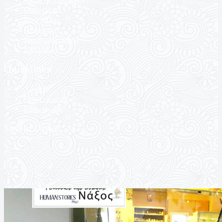
Ομογένεια
Πρόσφυγες
Πρόσωπα
Σημαντικά άρθρα
ΣΧΟΛΕΙΑ
Quicklinks
Αρχική
Ποιοι είμαστε
Επικοινωνία
Social Links