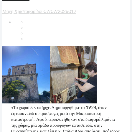
Μάχη Χριστοφορίδου
07/07/2026
0
17
«Το χωριό δεν υπήρχε. Δημιουργήθηκε το 1924, όταν
έφτασαν εδώ οι πρόσφυγες μετά την Μικρασιατική
καταστροφή. Αφού περιπλανήθηκαν στα διαφορά λιμάνια
της χώρας, μία ομάδα προσφύγων έφτασε εδώ, στην
Ουρανούπολη», μας λέει η κ. Στάθα Αδαμαπούλου, πρόεδρος